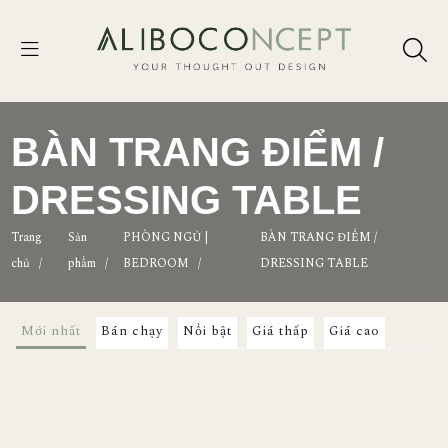
BÀN TRANG ĐIỂM /
DRESSING TABLE
Trang
Sản
PHÒNG NGỦ |
BÀN TRANG ĐIỂM /
chủ
/
phẩm
/
BEDROOM
/
DRESSING TABLE
Mới nhất
Bán chạy
Nổi bật
Giá thấp
Giá cao