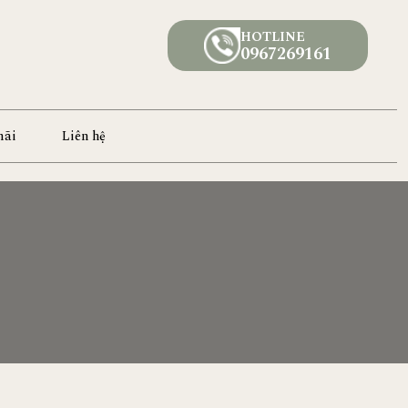
HOTLINE
0967269161
mãi
Liên hệ