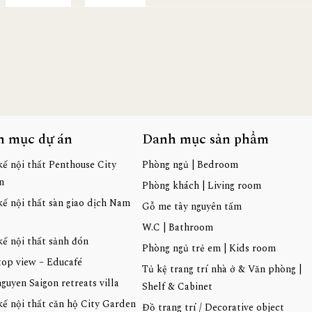
h mục dự án
Danh mục sản phẩm
kế nội thất Penthouse City
Phòng ngủ | Bedroom
n
Phòng khách | Living room
kế nội thất sàn giao dịch Nam
Gỗ me tây nguyên tấm
W.C | Bathroom
kế nội thất sảnh đón
Phòng ngủ trẻ em | Kids room
top view – Educafé
Tủ kệ trang trí nhà ở & Văn phòng |
guyen Saigon retreats villa
Shelf & Cabinet
kế nội thất căn hộ City Garden
Đồ trang trí / Decorative object