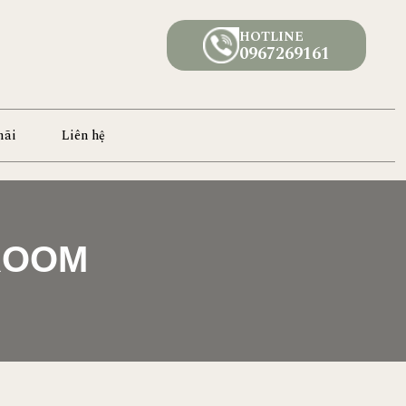
HOTLINE
0967269161
mãi
Liên hệ
 ROOM