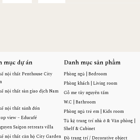
h mục dự án
Danh mục sản phẩm
kế nội thất Penthouse City
Phòng ngủ | Bedroom
n
Phòng khách | Living room
kế nội thất sàn giao dịch Nam
Gỗ me tây nguyên tấm
W.C | Bathroom
kế nội thất sảnh đón
Phòng ngủ trẻ em | Kids room
top view – Educafé
Tủ kệ trang trí nhà ở & Văn phòng |
guyen Saigon retreats villa
Shelf & Cabinet
kế nội thất căn hộ City Garden
Đồ trang trí / Decorative object