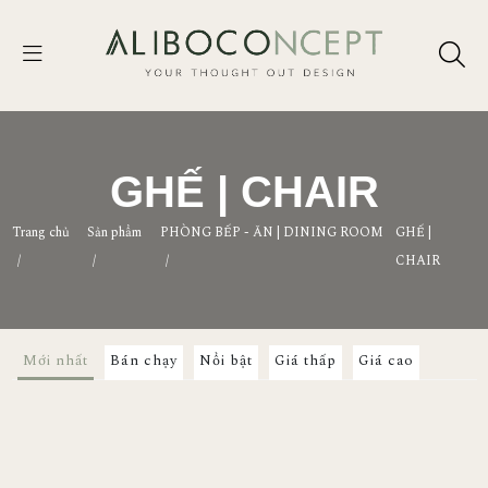
GHẾ | CHAIR
Trang chủ
Sản phẩm
PHÒNG BẾP - ĂN | DINING ROOM
GHẾ |
/
/
/
CHAIR
Mới nhất
Bán chạy
Nổi bật
Giá thấp
Giá cao