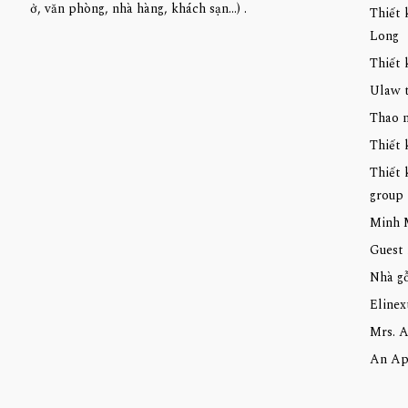
ở, văn phòng, nhà hàng, khách sạn...) .
Thiết 
Long
Thiết 
Ulaw 
Thao n
Thiết 
Thiết 
group
Minh 
Guest 
Nhà gỗ
Elinex
Mrs. A
An Ap