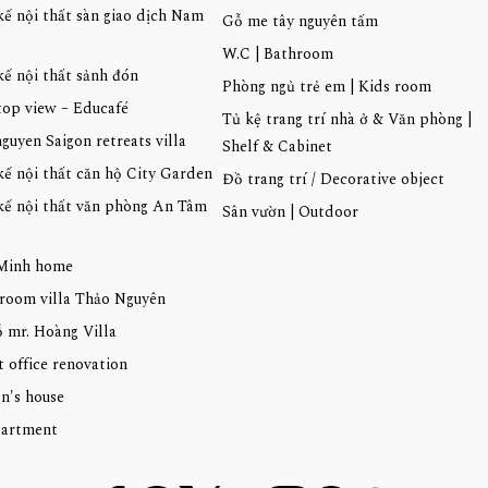
kế nội thất sàn giao dịch Nam
Gỗ me tây nguyên tấm
W.C | Bathroom
kế nội thất sảnh đón
Phòng ngủ trẻ em | Kids room
top view – Educafé
Tủ kệ trang trí nhà ở & Văn phòng |
guyen Saigon retreats villa
Shelf & Cabinet
kế nội thất căn hộ City Garden
Đồ trang trí / Decorative object
kế nội thất văn phòng An Tâm
Sân vườn | Outdoor
Minh home
room villa Thảo Nguyên
 mr. Hoàng Villa
t office renovation
n's house
artment