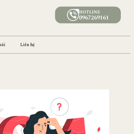
HOTLINE
0967269161
mãi
Liên hệ